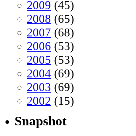
2009
(45)
2008
(65)
2007
(68)
2006
(53)
2005
(53)
2004
(69)
2003
(69)
2002
(15)
Snapshot