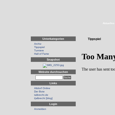
Aktuelles
Unterkategorien
Tippspiel
Archiv
Tippspiel
Turniere
Hall of Fame
Snapshot
Website durchsuchen
Links
Altdorf Online
Der Bote
talbrecht.de
t|albrecht [blog]
Login
Anmelden