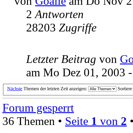
von
Goalie
am Do Nov 27
2
Antworten
28203
Zugriffe
Letzter Beitrag
von
Go
am Mo Dez 01, 2003 -
Nächste
Themen der letzten Zeit anzeigen:
Sortier
Forum gesperrt
36 Themen •
Seite
1
von
2