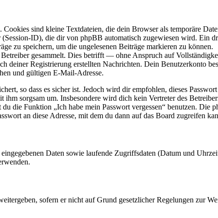
Cookies sind kleine Textdateien, die dein Browser als temporäre Datei
ssion-ID), die dir von phpBB automatisch zugewiesen wird. Ein dritt
räge zu speichern, um die ungelesenen Beiträge markieren zu können.
etreiber gesammelt. Dies betrifft — ohne Anspruch auf Vollständigkeit
ch deiner Registrierung erstellten Nachrichten. Dein Benutzerkonto b
hen und gültigen E-Mail-Adresse.
ert, so dass es sicher ist. Jedoch wird dir empfohlen, dieses Passwor
mit ihm sorgsam um. Insbesondere wird dich kein Vertreter des Betreibe
nst du die Funktion „Ich habe mein Passwort vergessen“ benutzen. Di
asswort an diese Adresse, mit dem du dann auf das Board zugreifen kan
ng eingegebenen Daten sowie laufende Zugriffsdaten (Datum und Uhrze
verwenden.
eitergeben, sofern er nicht auf Grund gesetzlicher Regelungen zur Wei